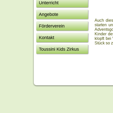
Unterricht
Angebote
Auch dies
starten u
Förderverein
Adventsgo
Kinder de
Kontakt
klopft be
Stück so 
Toussini Kids Zirkus